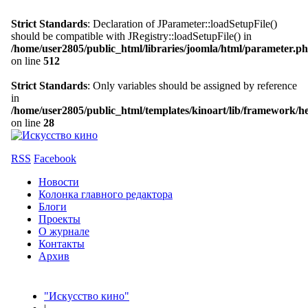
Strict Standards
: Declaration of JParameter::loadSetupFile()
should be compatible with JRegistry::loadSetupFile() in
/home/user2805/public_html/libraries/joomla/html/parameter.p
on line
512
Strict Standards
: Only variables should be assigned by reference
in
/home/user2805/public_html/templates/kinoart/lib/framework/h
on line
28
RSS
Facebook
Новости
Колонка главного редактора
Блоги
Проекты
О журнале
Контакты
Архив
"Искусство кино"