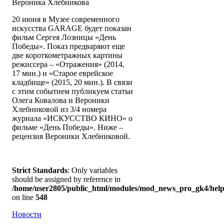
Вероника Хлебникова
20 июня в Музее современного
искусства GARAGE будет показан
фильм Сергея Лозницы «День
Победы». Показ предваряют еще
две короткометражных картины
режиссера – «Отражения» (2014,
17 мин.) и «Старое еврейское
кладбище» (2015, 20 мин.). В связи
с этим событием публикуем статьи
Олега Ковалова и Вероники
Хлебниковой из 3/4 номера
журнала «ИСКУССТВО КИНО» о
фильме «День Победы». Ниже –
рецензия Вероники Хлебниковой.
Strict Standards
: Only variables
should be assigned by reference in
/home/user2805/public_html/modules/mod_news_pro_gk4/help
on line
548
Новости