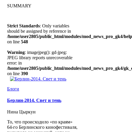
SUMMARY
Strict Standards
: Only variables
should be assigned by reference in
/home/user2805/public_html/modules/mod_news_pro_gk4/help
on line
548
Warning
: imagejpeg(): gd-jpeg:
JPEG library reports unrecoverable
error: in
/home/user2805/public_html/modules/mod_news_pro_gk4/gk_c
on line
390
Блоги
Берлин-2014. Свет и тень
Нина Цыркун
То, что происходило «по краям»
64-го Берлинского кинофестиваля,