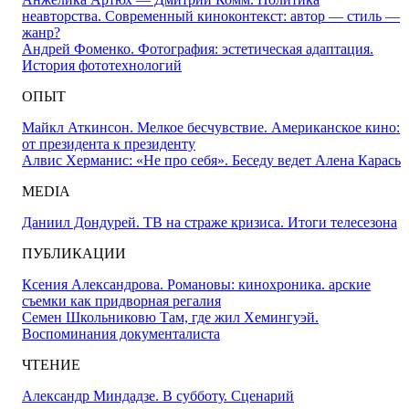
неавторства. Современный киноконтекст: автор — стиль —
жанр?
Андрей Фоменко. Фотография: эстетическая адаптация.
История фототехнологий
ОПЫТ
Майкл Аткинсон. Мелкое бесчувствие. Американское кино:
от президента к президенту
Алвис Херманис: «Не про себя». Беседу ведет Алена Карась
MEDIA
Даниил Дондурей. ТВ на страже кризиса. Итоги телесезона
ПУБЛИКАЦИИ
Ксения Александрова. Романовы: кинохроника. арские
съемки как придворная регалия
Семен Школьниковю Там, где жил Хемингуэй.
Воспоминания документалиста
ЧТЕНИЕ
Александр Миндадзе. В субботу. Сценарий