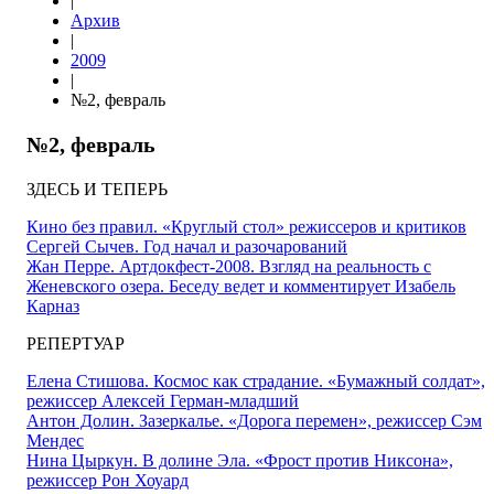
|
Архив
|
2009
|
№2, февраль
№2, февраль
ЗДЕСЬ И ТЕПЕРЬ
Кино без правил. «Круглый стол» режиссеров и критиков
Сергей Сычев. Год начал и разочарований
Жан Перре. Артдокфест-2008. Взгляд на реальность с
Женевского озера. Беседу ведет и комментирует Изабель
Карназ
РЕПЕРТУАР
Елена Стишова. Космос как страдание. «Бумажный солдат»,
режиссер Алексей Герман-младший
Антон Долин. Зазеркалье. «Дорога перемен», режиссер Сэм
Мендес
Нина Цыркун. В долине Эла. «Фрост против Никсона»,
режиссер Рон Хоуард