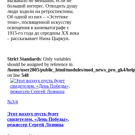
вызывало не меньший, если не
больший интерес. Отводить душу
люди ходили на ретроспективы.
Об одной из них – «Эстетике
тени», посвященной искусству
освещения в кинематографе с
1915-го года до середины XX века
– рассказывает Нина Цыркун.
Strict Standards
: Only variables
should be assigned by reference in
/home/user2805/public_html/modules/mod_news_pro_gk4/help
on line
548
№3/4
Этот воздух пусть будет
свидетелем. «День Победы»,
режиссер Сергей Лозница