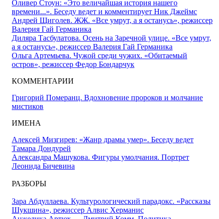
Оливер Стоун: «Это величайшая история нашего
времени...». Беседу ведет и комментирует Ник Джеймс
Андрей Щиголев. ЖЖ. «Все умрут, а я останусь», режиссер
Валерия Гай Германика
Диляра Тасбулатова. Осень на Заречной улице. «Все умрут,
а я останусь», режиссер Валерия Гай Германика
Ольга Артемьева. Чужой среди чужих. «Обитаемый
остров», режиссер Федор Бондарчук
КОММЕНТАРИИ
Григорий Померанц. Вдохновение пророков и молчание
мистиков
ИМЕНА
Алексей Мизгирев: «Жанр драмы умер». Беседу ведет
Тамара Дондурей
Александра Машукова. Фигуры умолчания. Портрет
Леонида Бичевина
РАЗБОРЫ
Зара Абдуллаева. Культурологический парадокс. «Рассказы
Шукшина», режиссер Алвис Херманис
Анжелика Артюх — Дмитрий Комм. Политика